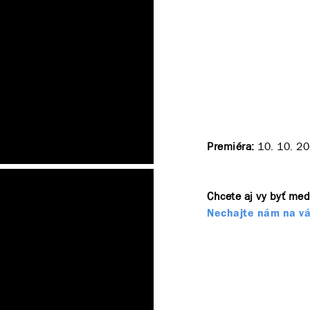
Premiéra:
10. 10. 2
Chcete aj vy byť med
Nechajte nám na vá