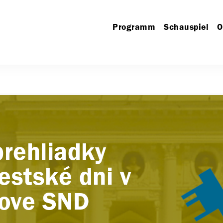
Programm
Schauspiel
O
rehliadky
estské dni v
dove SND