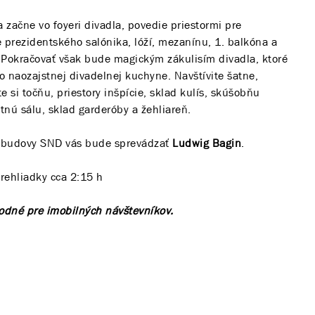
a začne vo foyeri divadla, povedie priestormi pre
 prezidentského salónika, lóží, mezanínu, 1. balkóna a
 Pokračovať však bude magickým zákulisím divadla, ktoré
 naozajstnej divadelnej kuchyne. Navštívite šatne,
te si točňu, priestory inšpície, sklad kulís, skúšobňu
etnú sálu, sklad garderóby a žehliareň.
j budovy SND vás bude sprevádzať
Ludwig Bagin
.
rehliadky cca 2:15 h
hodné pre imobilných návštevníkov.