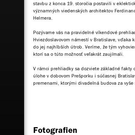
stavbu z konca 19. storočia postavili v eklekti
významných viedenských architektov Ferdinan
Helmera.
Pozývame vás na pravidelné víkendové prehlia
Hviezdoslavovom námestí v Bratislave, vďaka 
do jej najhlbších útrob. Veríme, že tým vyho
ktorí sa o túto možnosť veľakrát zaujímali.
V rámci prehliadky sa dozviete základné fakty o 
úlohe v dobovom Prešporku i súčasnej Bratisla
premenami, ktorými divadelná budova za vyše s
Fotografien