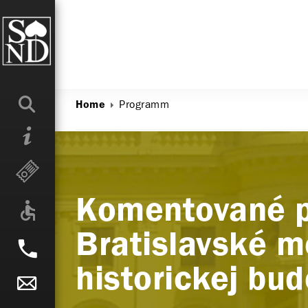
Programm
Home
Komentované p
Bratislavské m
historickej bu