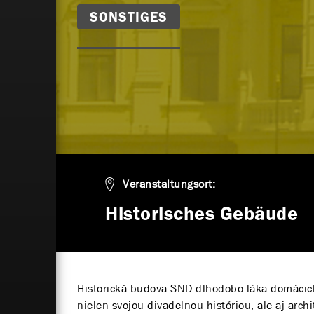
SONSTIGES
Veranstaltungsort:
Historisches Gebäude
Historická budova SND dlhodobo láka domácich
nielen svojou divadelnou históriou, ale aj arc