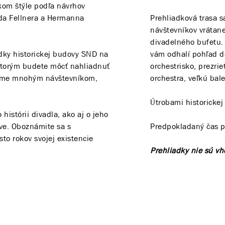
ckom štýle podľa návrhov
da Fellnera a Hermanna
Prehliadková trasa s
návštevníkov vrátane
divadelného bufetu.
dky historickej budovy SND na
vám odhalí pohľad do
ktorým budete môcť nahliadnuť
orchestrisko, prezrie
vieme mnohým návštevníkom,
orchestra, veľkú bal
Útrobami historicke
histórii divadla, ako aj o jeho
ve. Oboznámite sa s
Predpokladaný čas p
to rokov svojej existencie
Prehliadky nie sú v