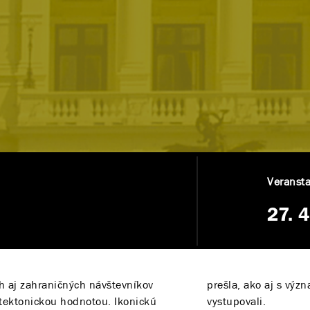
Veransta
27. 
 aj zahraničných návštevníkov
prešla, ako aj s výz
hitektonickou hodnotou. Ikonickú
vystupovali.