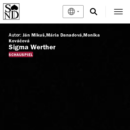
Autor:
Ján Mikuš
Mária Danadová
Monika
Kováčová
Sigma Werther
SCHAUSPIEL