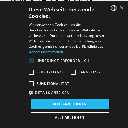
Galakonzert der Oper des SND, die
×
Möglichkeit an einer Backstage-Führung
Diese Webseite verwendet
durch das Theater sowie an einer Kostüm-
Cookies.
und öffentlichen Generalprobe teilzunehmen.
SLOVAK
Wir verwenden Cookies, um die
Sie haben zugleich die Möglichkeit 3x2
Benutzerfreundlichkeit unserer Website zu
Eintrittskarten für eine Begleitveranstaltung
GERMAN
verbessern. Durch die weitere Nutzung unserer
des SND zu erhalten.
Webseite stimmen Sie der Verwendung von
ENGLISH
Cookies gemäß unserer Cookie-Richtlinie zu.
Weitere Informationen
UNBEDINGT ERFORDERLICH
PERFORMANCE
TARGETING
FUNKTIONALITÄT
DETAILS ANZEIGEN
ALLE AKZEPTIEREN
Verzeichnis
Allgemeine Geschäftsbedingungen
Vyhlásenie o prístupnosti DE
Majetok štátu DE
ALLE ABLEHNEN
Datenschutzerklärung
Wezeo
Altamira