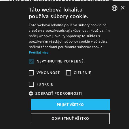
prehliadke zákulisia divadla, na kostýmovej
×
skúške a verejnej generálke. Zároveň máte
Táto webová lokalita
možnosť využiť 3x2 vstupenky na sprievodné
používa súbory cookie.
poduajtia SND.
SLOVAK
Táto webová lokalita používa súbory cookie na
zlepšenie používateľskej skúsenosti. Používaním
GERMAN
našej webovej lokality vyjadrujete súhlas s
používaním všetkých súborov cookie v súlade s
ENGLISH
našimi zásadami používania súborov cookie.
Prečítať viac
NEVYHNUTNE POTREBNÉ
VÝKONNOSŤ
CIELENIE
FUNKCIE
ZOBRAZIŤ PODROBNOSTI
PRIJAŤ VŠETKO
Mapa stránok
VOP
Vyhlásenie o prístupnosti
ODMIETNUŤ VŠETKO
Majetok štátu
Osobné údaje
Wezeo
Altamira