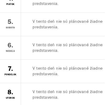
predstavenia.
PIATOK
V tento deň nie sú plánované žiadne
5.
predstavenia.
SOBOTA
V tento deň nie sú plánované žiadne
6.
predstavenia.
NEDEĽA
V tento deň nie sú plánované žiadne
7.
predstavenia.
PONDELOK
V tento deň nie sú plánované žiadne
8.
predstavenia.
UTOROK