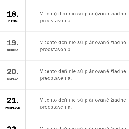
V tento deň nie sú plánované žiadne
18.
predstavenia.
PIATOK
V tento deň nie sú plánované žiadne
19.
predstavenia.
SOBOTA
V tento deň nie sú plánované žiadne
20.
predstavenia.
NEDEĽA
V tento deň nie sú plánované žiadne
21.
predstavenia.
PONDELOK
V tento deň nie sú plánované žiadne