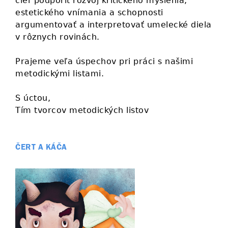
cieľ podporiť rozvoj kritického myslenia,
estetického vnímania a schopnosti
argumentovať a interpretovať umelecké diela
v rôznych rovinách.
Prajeme veľa úspechov pri práci s našimi
metodickými listami.
S úctou,
Tím tvorcov metodických listov
ČERT A KÁČA