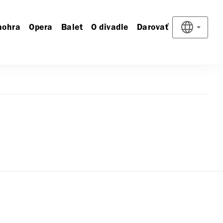
nohra
Opera
Balet
O divadle
Darovať