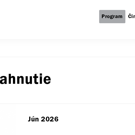
Program
Či
iahnutie
Jún 2026