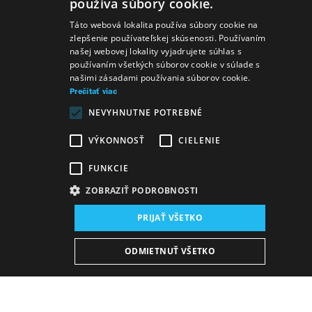
používa súbory cookie.
SLOVAK
Táto webová lokalita používa súbory cookie na
zlepšenie používateľskej skúsenosti. Používaním
GERMAN
našej webovej lokality vyjadrujete súhlas s
používaním všetkých súborov cookie v súlade s
ENGLISH
našimi zásadami používania súborov cookie.
Prečítať viac
NEVYHNUTNE POTREBNÉ
VÝKONNOSŤ
CIELENIE
FUNKCIE
ZOBRAZIŤ PODROBNOSTI
PRIJAŤ VŠETKO
ODMIETNUŤ VŠETKO