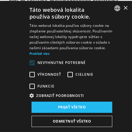
deti zo sociálne znevýhodneného prostredia,
×
ktoré by sa inak do divadla nikdy nedostali.
Táto webová lokalita
používa súbory cookie.
MECENÁŠSKY KLUB
SLOVAK
Táto webová lokalita používa súbory cookie na
Podporte SND finančným príspevkom a staňte
zlepšenie používateľskej skúsenosti. Používaním
GERMAN
sa súčasťou divadelnej rodiny Slovenského
našej webovej lokality vyjadrujete súhlas s
používaním všetkých súborov cookie v súlade s
národného divadla ako člen Klubu priateľov a
ENGLISH
našimi zásadami používania súborov cookie.
mecénov SND.
Prečítať viac
NEVYHNUTNE POTREBNÉ
VÝKONNOSŤ
CIELENIE
FUNKCIE
ZOBRAZIŤ PODROBNOSTI
PRIJAŤ VŠETKO
Mapa stránok
VOP
Vyhlásenie o prístupnosti
ODMIETNUŤ VŠETKO
Majetok štátu
Osobné údaje
Wezeo
Altamira