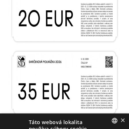
×
Táto webová lokalita
používa súbory cookie.