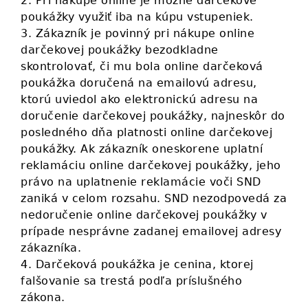
2. Pri nákupe online je možné darčekové
poukážky využiť iba na kúpu vstupeniek.
3. Zákazník je povinný pri nákupe online
darčekovej poukážky bezodkladne
skontrolovať, či mu bola online darčeková
poukážka doručená na emailovú adresu,
ktorú uviedol ako elektronickú adresu na
doručenie darčekovej poukážky, najneskôr do
posledného dňa platnosti online darčekovej
poukážky. Ak zákazník oneskorene uplatní
reklamáciu online darčekovej poukážky, jeho
právo na uplatnenie reklamácie voči SND
zaniká v celom rozsahu. SND nezodpovedá za
nedoručenie online darčekovej poukážky v
prípade nesprávne zadanej emailovej adresy
zákazníka.
4. Darčeková poukážka je cenina, ktorej
falšovanie sa trestá podľa príslušného
zákona.