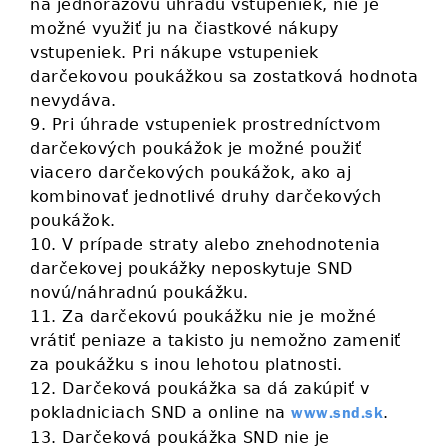
na jednorazovú úhradu vstupeniek, nie je
možné využiť ju na čiastkové nákupy
vstupeniek. Pri nákupe vstupeniek
darčekovou poukážkou sa zostatková hodnota
nevydáva.
9. Pri úhrade vstupeniek prostredníctvom
darčekových poukážok je možné použiť
viacero darčekových poukážok, ako aj
kombinovať jednotlivé druhy darčekových
poukážok.
10. V prípade straty alebo znehodnotenia
darčekovej poukážky neposkytuje SND
novú/náhradnú poukážku.
11. Za darčekovú poukážku nie je možné
vrátiť peniaze a takisto ju nemožno zameniť
za poukážku s inou lehotou platnosti.
12. Darčeková poukážka sa dá zakúpiť v
pokladniciach SND a online na
.
www.snd.sk
13. Darčeková poukážka SND nie je