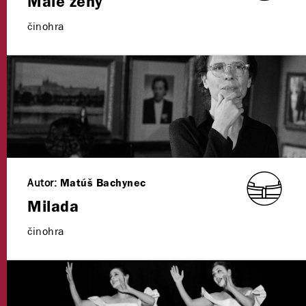
Malé ženy
činohra
Autor:
Matúš Bachynec
Milada
činohra