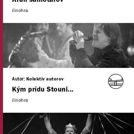
Kruh samotárov
činohra
Autor:
Kolektív autorov
Kým prídu Stouni...
činohra