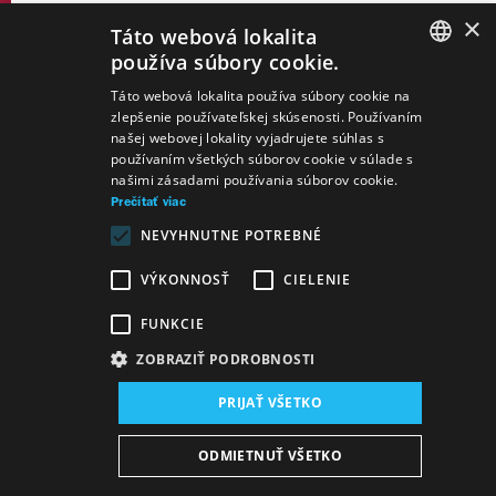
×
Táto webová lokalita
používa súbory cookie.
SLOVAK
Táto webová lokalita používa súbory cookie na
zlepšenie používateľskej skúsenosti. Používaním
GERMAN
našej webovej lokality vyjadrujete súhlas s
používaním všetkých súborov cookie v súlade s
ENGLISH
našimi zásadami používania súborov cookie.
Prečítať viac
NEVYHNUTNE POTREBNÉ
Autor:
Georg Büchner
VÝKONNOSŤ
CIELENIE
Vojcek
činohra
FUNKCIE
ZOBRAZIŤ PODROBNOSTI
PRIJAŤ VŠETKO
ODMIETNUŤ VŠETKO