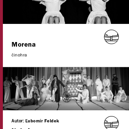
Morena
činohra
Autor:
Ľubomír Feldek