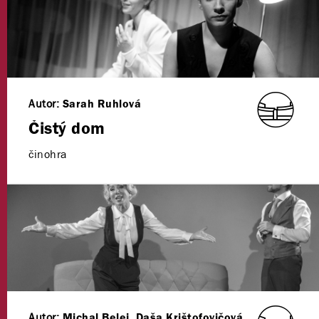
Autor:
Sarah Ruhlová
Čistý dom
činohra
Autor:
Michal Belej, Daša Krištofovičová