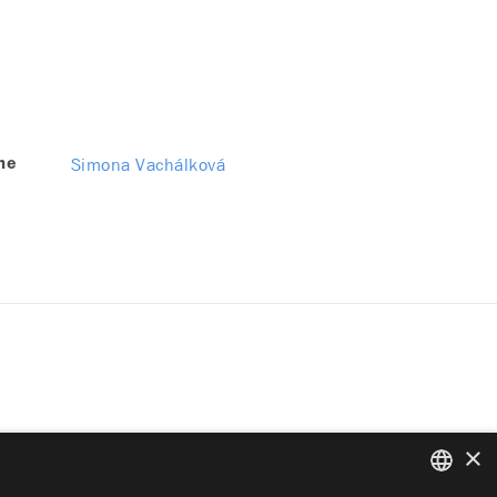
Simona Vachálková
me
×