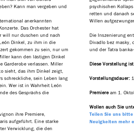
leben? Kann man vergeben und
psychischen Kollaps
retten und danach s
nternational anerkannten
Willen aufgezwunge
 Konzerte. Das Orchester hat
 Er will nur duschen und nach
Die Inszenierung en
eón Dinkel, zu ihm in die
Divadlo bez masky, o
nzert gekommen zu sein, nur um
und der Tatra banka-
iller kann den lästigen Dinkel
ie Garderobe verlassen. Miller
Diese Vorstellung is
oto sieht, das ihm Dinkel zeigt,
ers schreckliche, sein Leben lang
Vorstellungsdauer:
1
ein. Wer ist in Wahrheit León
 Ende des Gesprächs die
Premiere
am 1. Okto
Wollen auch Sie unte
vignon ihre Premiere,
Teilen Sie uns bit
ris aufgeführt. Eine starke
Neuigkeiten mehr 
er Verwicklung, die den