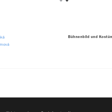
ská
Bühnenbild und Kostü
ámová
als Gast)
Milan Kňažko