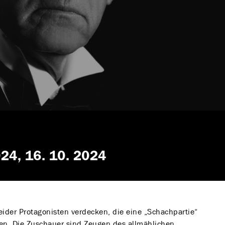
024
16. 10. 2024
ider Protagonisten verdecken, die eine „Schachpartie“
en. Die Zuschauer sind Zeugen des allmählichen