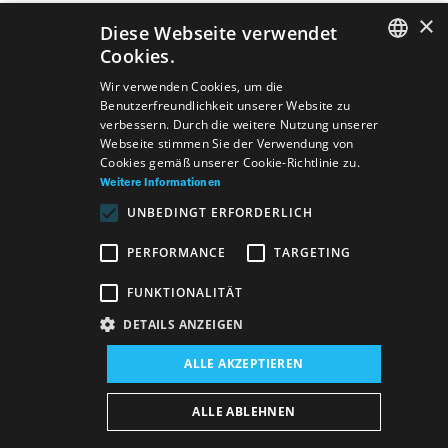
×
Diese Webseite verwendet
Cookies.
SLOVAK
Wir verwenden Cookies, um die
Benutzerfreundlichkeit unserer Website zu
GERMAN
verbessern. Durch die weitere Nutzung unserer
Webseite stimmen Sie der Verwendung von
ENGLISH
Cookies gemäß unserer Cookie-Richtlinie zu.
Weitere Informationen
UNBEDINGT ERFORDERLICH
PERFORMANCE
TARGETING
FUNKTIONALITÄT
DETAILS ANZEIGEN
ALLE AKZEPTIEREN
Verzeichnis
Allgemeine Geschäftsbedingungen
Vyhlásenie o prístupnosti DE
Majetok štátu DE
ALLE ABLEHNEN
Datenschutzerklärung
Wezeo
Altamira