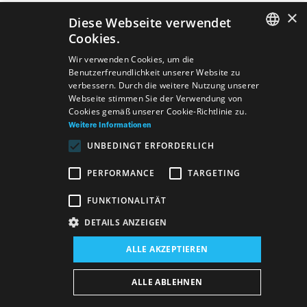
×
Diese Webseite verwendet
Telefon:
+421 2 204 72 220
Cookies.
E-Mail:
zuzana.barysz@snd.sk
SLOVAK
Wir verwenden Cookies, um die
Adresse:
Pribinova 17, 819 01 Bratislava
Benutzerfreundlichkeit unserer Website zu
GERMAN
verbessern. Durch die weitere Nutzung unserer
Webseite stimmen Sie der Verwendung von
ENGLISH
Cookies gemäß unserer Cookie-Richtlinie zu.
Weitere Informationen
UNBEDINGT ERFORDERLICH
PERFORMANCE
TARGETING
FUNKTIONALITÄT
DETAILS ANZEIGEN
ALLE AKZEPTIEREN
Verzeichnis
Allgemeine Geschäftsbedingungen
Vyhlásenie o prístupnosti DE
Majetok štátu DE
ALLE ABLEHNEN
Datenschutzerklärung
Wezeo
Altamira