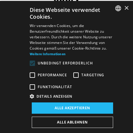
×
Diese Webseite verwendet
Cookies.
SLOVAK
Wir verwenden Cookies, um die
Benutzerfreundlichkeit unserer Website zu
GERMAN
Predstavenia
verbessern. Durch die weitere Nutzung unserer
Webseite stimmen Sie der Verwendung von
ENGLISH
Cookies gemäß unserer Cookie-Richtlinie zu.
Weitere Informationen
UNBEDINGT ERFORDERLICH
Mitwirkend
Gioacchino Rossini
PERFORMANCE
TARGETING
Il signor
Bruschino
FUNKTIONALITÄT
DETAILS ANZEIGEN
Verzeichnis
Allgemeine Geschäftsbedingungen
ALLE AKZEPTIEREN
Vyhlásenie o prístupnosti DE
Majetok štátu DE
Datenschutzerklärung
Wezeo
Altamira
ALLE ABLEHNEN