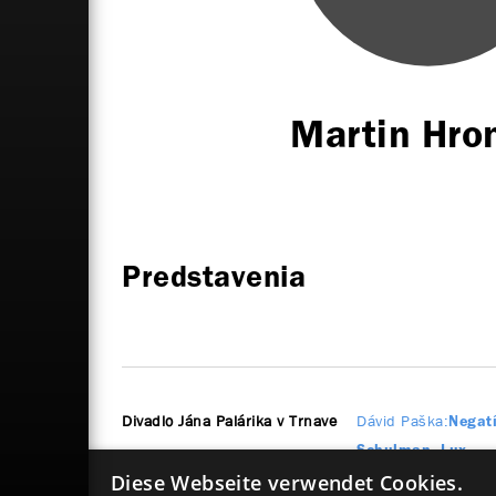
Martin Hro
Predstavenia
Divadlo Jána Palárika v Trnave
Dávid Paška
Negatí
Schulman, Lux
Diese Webseite verwendet Cookies.