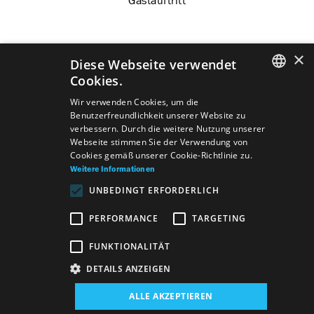
Gastauftritt
×
Diese Webseite verwendet
Predstavenia
Cookies.
SLOVAK
Wir verwenden Cookies, um die
Benutzerfreundlichkeit unserer Website zu
GERMAN
verbessern. Durch die weitere Nutzung unserer
Webseite stimmen Sie der Verwendung von
ENGLISH
Cookies gemäß unserer Cookie-Richtlinie zu.
Schauspieler und
Michail Afanasievič
Weitere Informationen
Schauspielerinnen
Bulgakov
Theaterroman
UNBEDINGT ERFORDERLICH
des Unabhängigen
PERFORMANCE
TARGETING
Theaters
Ensemble
Gerhart Hauptmann
Vor
FUNKTIONALITÄT
Sonnenuntergang
DETAILS ANZEIGEN
ALLE AKZEPTIEREN
Verzeichnis
Allgemeine Geschäftsbedingungen