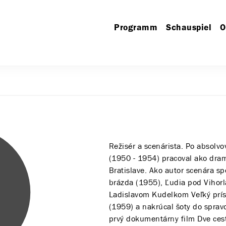
Programm
Schauspiel
O
Režisér a scenárista. Po absolv
(1950 - 1954) pracoval ako dra
Bratislave. Ako autor scenára s
brázda (1955), Ľudia pod Vihorl
Ladislavom Kudelkom Veľký prís
(1959) a nakrúcal šoty do sprav
prvý dokumentárny film Dve cest