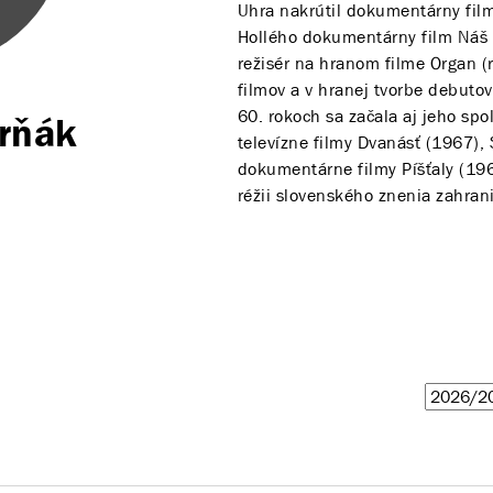
Uhra nakrútil dokumentárny fil
Hollého dokumentárny film Náš 
režisér na hranom filme Organ (r
filmov a v hranej tvorbe debuto
60. rokoch sa začala aj jeho spo
orňák
televízne filmy Dvanásť (1967),
dokumentárne filmy Píšťaly (196
réžii slovenského znenia zahran