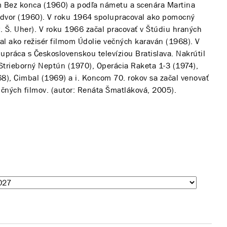
m Bez konca (1960) a podľa námetu a scenára Martina
dvor (1960). V roku 1964 spolupracoval ako pomocný
. Š. Uher). V roku 1966 začal pracovať v Štúdiu hraných
val ako režisér filmom Údolie večných karaván (1968). V
lupráca s Československou televíziou Bratislava. Nakrútil
 Strieborný Neptún (1970), Operácia Raketa 1-3 (1974),
8), Cimbal (1969) a i. Koncom 70. rokov sa začal venovať
ičných filmov. (autor: Renáta Šmatláková, 2005).