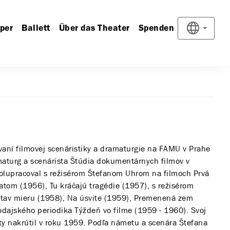
per
Ballett
Über das Theater
Spenden
ovaní filmovej scenáristiky a dramaturgie na FAMU v Prahe
maturg a scenárista Štúdia dokumentárnych filmov v
polupracoval s režisérom Štefanom Uhrom na filmoch Prvá
atom (1956), Tu kráčajú tragédie (1957), s režisérom
tav mieru (1958), Na úsvite (1959), Premenená zem
odajského periodika Týždeň vo filme (1959 - 1960). Svoj
y nakrútil v roku 1959. Podľa námetu a scenára Štefana