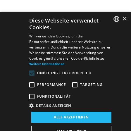
S
Usadení budete formou
VOĽNÉHO SEDENIA
v Sále
×
Činohry.
Diese Webseite verwendet
e
‹ vorherige Seite
Cookies.
Ďakujeme za pochopenie.
SLOVAK
i
Wir verwenden Cookies, um die
Benutzerfreundlichkeit unserer Website zu
24
25
26
27
GERMAN
Vaše SND
verbessern. Durch die weitere Nutzung unserer
t
Webseite stimmen Sie der Verwendung von
ENGLISH
Cookies gemäß unserer Cookie-Richtlinie zu.
28
29
30
31
e
Weitere Informationen
UNBEDINGT ERFORDERLICH
32
n
PERFORMANCE
TARGETING
nächste Seite ›
FUNKTIONALITÄT
DETAILS ANZEIGEN
ALLE AKZEPTIEREN
Verzeichnis
Allgemeine Geschäftsbedingungen
Vyhlásenie o prístupnosti DE
Majetok štátu DE