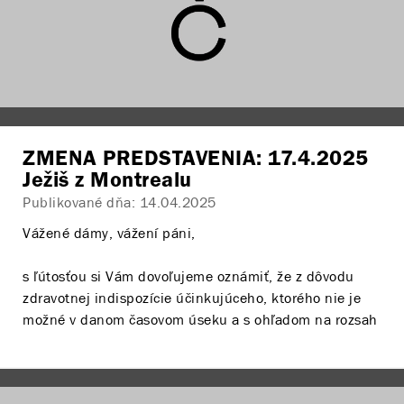
Zakúpené vstupenky na pôvodné predstavenie Vám
platia aj na náhradný titul.
Usadení budete formou VOĽNÉHO SEDENIA v Sále
Činohry v radoch I. až VII. Uvádzači Vám budú
nápomocní pri usádzaní.
V prípade, že navštívite náhradné predstavenie,
ZMENA PREDSTAVENIA: 17.4.2025
strácate nárok na vrátenie vstupného, ako aj na
Ježiš z Montrealu
Publikované dňa:
14.04.2025
náhradu prípadného cenového rozdielu medzi
pôvodným a náhradným predstavením.
Vážené dámy, vážení páni,
s ľútosťou si Vám dovoľujeme oznámiť, že z dôvodu
zdravotnej indispozície účinkujúceho, ktorého nie je
možné v danom časovom úseku a s ohľadom na rozsah
postavy plnohodnotne nahradiť
rušíme dňa 17.4.2025
predstavenie
Ježiš z Montrealu
. Ako náhradné
predstavenie uvedieme inscenáciu
SME V POHODE
dňa