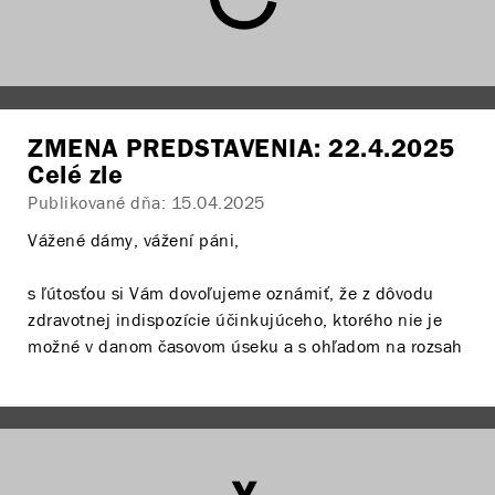
ZMENA PREDSTAVENIA: 22.4.2025
Celé zle
Publikované dňa:
15.04.2025
Vážené dámy, vážení páni,
s ľútosťou si Vám dovoľujeme oznámiť, že z dôvodu
zdravotnej indispozície účinkujúceho, ktorého nie je
možné v danom časovom úseku a s ohľadom na rozsah
postavy plnohodnotne nahradiť
rušíme dňa 22.4.2025
predstavenie
Celé zle
v Štúdiu SND. Ako náhradné
predstavenie uvedieme inscenáciu
DETI
dňa
22.4.2025 o 19.00 h v SÁLE ČINOHRY SND.