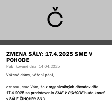
17.4.2025 o 19.00 h v SÁLE ČINOHRY SND.
Zakúpené vstupenky na pôvodné predstavenie Vám
platia aj na náhradný titul.
V prípade, že navštívite náhradné predstavenie,
strácate nárok na vrátenie vstupného, ako aj na
náhradu prípadného cenového rozdielu medzi
pôvodným a náhradným predstavením.
ZMENA SÁLY: 17.4.2025 SME V
Ak sa však rozhodnete, že náhradný ponúkaný titul
POHODE
Publikované dňa:
14.04.2025
nenavštívite, máte právo vrátiť nepoužité vstupenky a
peniaze Vám budú refundované v plnej výške Vami
Vážené dámy, vážení páni,
zakúpených vstupeniek.
oznamujeme Vám, že
z organizačných dôvodov dňa
17.4.2025 sa predstavenie
SME V POHODE
bude konať
v SÁLE ČINOHRY SN
D.
Pôvodne sa malo predstavenie odohrať v Štúdiu SND.