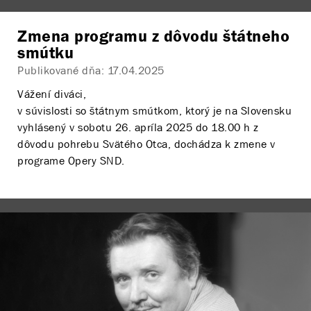
Zmena programu z dôvodu štátneho
smútku
Publikované dňa:
17.04.2025
Vážení diváci,
v súvislosti so štátnym smútkom, ktorý je na Slovensku
vyhlásený v sobotu 26. apríla 2025 do 18.00 h z
dôvodu pohrebu Svätého Otca, dochádza k zmene v
programe Opery SND.
Dopoludňajšie predstavenie detskej opery
Muflón
Ancijáš
je zrušené.
Avšak
večerné predstavenie opery
Rusalka
o 19.00 h
sa uskutoční
v pôvodnom termíne
. V úlohe Princa sa
predstaví miláčik domáceho publika tenorista
Pavol
Bršlík
, ktorý patrí k najžiadanejším tenoristom svojej
generácie.