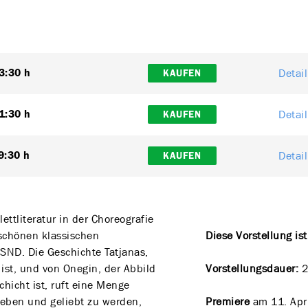
Detai
3:30 h
KAUFEN
Detai
1:30 h
KAUFEN
Detai
9:30 h
KAUFEN
ettliteratur in der Choreografie
schönen klassischen
Diese Vorstellung is
ND. Die Geschichte Tatjanas,
ist, und von Onegin, der Abbild
Vorstellungsdauer:
2
hicht ist, ruft eine Menge
ieben und geliebt zu werden,
Premiere
am 11. Apr