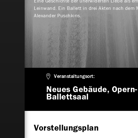
Eine Geschichte der unerwiderten Liebe als em
Leinwand. Ein Ballett in drei Akten nach de
Alexander Puschkins.
Veranstaltungsort:
Neues Gebäude, Opern-
Ballettsaal
Vorstellungsplan