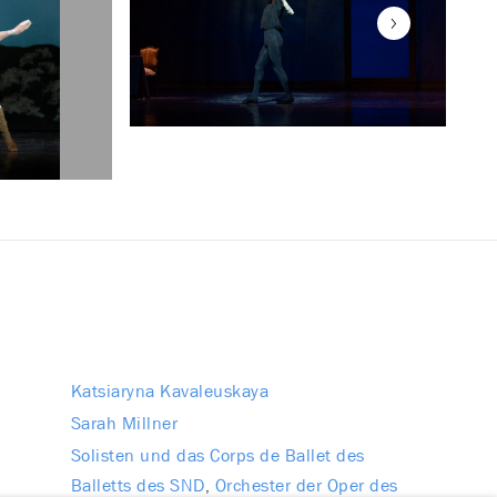
Katsiaryna Kavaleuskaya
Sarah Millner
Solisten und das Corps de Ballet des
Balletts des SND
Orchester der Oper des