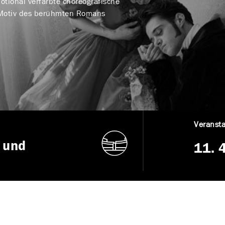
otional verfärbte choreografische
m Motiv des berühmten Romans
Veransta
 und
11. 