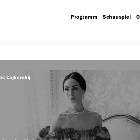
Programm
Schauspiel
O
jič Čajkovskij