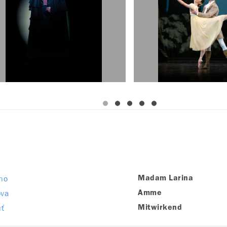
no
Madam Larina
ova
Amme
uť
Mitwirkend