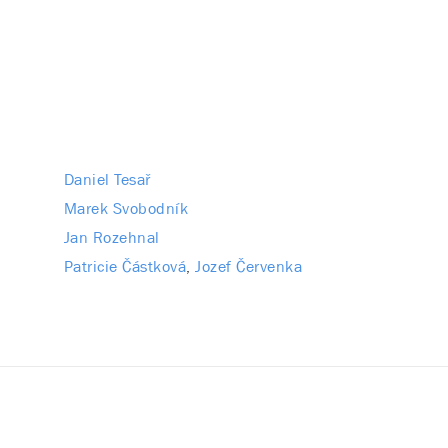
Daniel Tesař
Marek Svobodník
Jan Rozehnal
Patricie Částková
Jozef Červenka