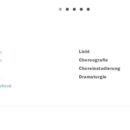
h
Licht
h
Choreografie
Choreinstudierung
a
Dramaturgie
sková