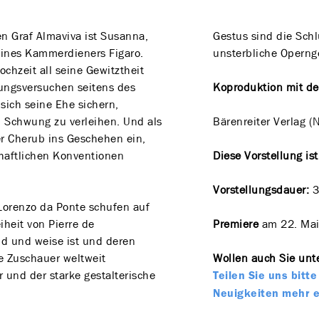
n Graf Almaviva ist Susanna,
Gestus sind die Schl
eines Kammerdieners Figaro.
unsterbliche Opernge
chzeit all seine Gewitztheit
rungsversuchen seitens des
Koproduktion mit d
sich seine Ehe sichern,
 Schwung zu verleihen. Und als
Bärenreiter Verlag (
er Cherub ins Geschehen ein,
haftlichen Konventionen
Diese Vorstellung is
Vorstellungsdauer:
3
Lorenzo da Ponte schufen auf
iheit von Pierre de
Premiere
am 22. Mai
d und weise ist und deren
e Zuschauer weltweit
Wollen auch Sie unte
 und der starke gestalterische
Teilen Sie uns bit
Neuigkeiten mehr 