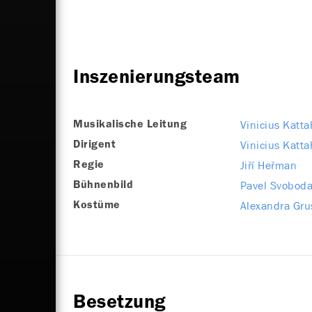
Inszenierungsteam
Vinicius Katta
Musikalische Leitung
Vinicius Katta
Dirigent
Jiří Heřman
Regie
Pavel Svobod
Bühnenbild
Alexandra Gru
Kostüme
Besetzung