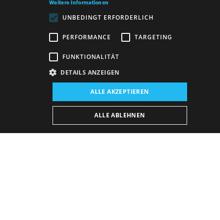
Weitere Informationen
UNBEDINGT ERFORDERLICH
PERFORMANCE
TARGETING
FUNKTIONALITÄT
DETAILS ANZEIGEN
Veranstaltungsort:
ALLE AKZEPTIEREN
Neues Gebäude, Schauspielsaal
Veranstaltungsdatum (Reprise):
ALLE ABLEHNEN
22. 3. 2026
19:00 h
-
20:30 h
Vorstellungsplan
KAUFEN E-BULLETIN