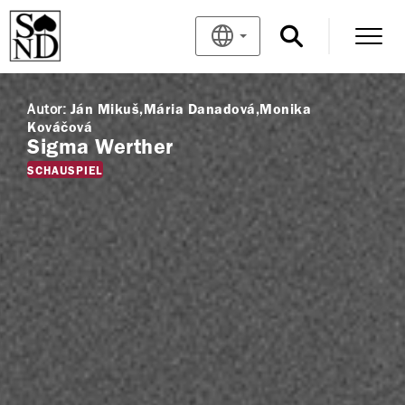
Autor:
Ján Mikuš
Mária Danadová
Monika
Kováčová
Sigma Werther
SCHAUSPIEL