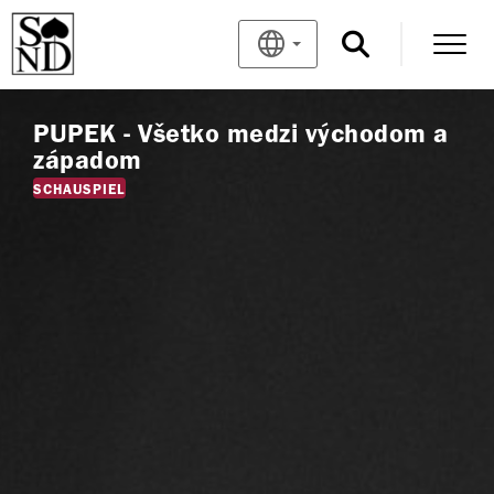
PUPEK - Všetko medzi východom a
západom
SCHAUSPIEL