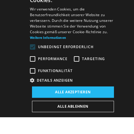
Cookies.
SLOVAK
Wir verwenden Cookies, um die
Benutzerfreundlichkeit unserer Website zu
GERMAN
verbessern. Durch die weitere Nutzung unserer
Webseite stimmen Sie der Verwendung von
ENGLISH
Cookies gemäß unserer Cookie-Richtlinie zu.
Weitere Informationen
UNBEDINGT ERFORDERLICH
PERFORMANCE
TARGETING
FUNKTIONALITÄT
DETAILS ANZEIGEN
Veranstaltungsort:
ALLE AKZEPTIEREN
Neues Gebäude, Schauspielsaal
Veranstaltungsdatum (Reprise):
ALLE ABLEHNEN
8. 9. 2026
19:00 h
-
21:20 h