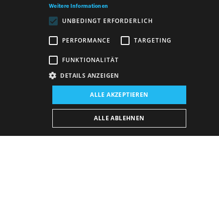
Weitere Informationen
UNBEDINGT ERFORDERLICH
PERFORMANCE
TARGETING
FUNKTIONALITÄT
DETAILS ANZEIGEN
ALLE AKZEPTIEREN
Veranstaltungsort:
ALLE ABLEHNEN
Neues Gebäude, Der Blaue Salon
Vorstellungsplan
Donnerstag
17. 9. 2026
19:00 h
20:00 h