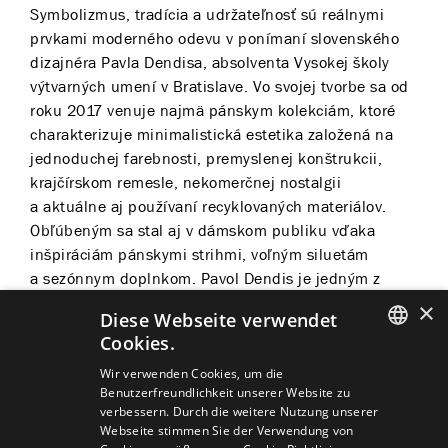
Symbolizmus, tradícia a udržateľnosť sú reálnymi
prvkami moderného odevu v ponímaní slovenského
dizajnéra Pavla Dendisa, absolventa Vysokej školy
výtvarných umení v Bratislave. Vo svojej tvorbe sa od
roku 2017 venuje najmä pánskym kolekciám, ktoré
charakterizuje minimalistická estetika založená na
jednoduchej farebnosti, premyslenej konštrukcii,
krajčírskom remesle, nekomerčnej nostalgii
a aktuálne aj používaní recyklovaných materiálov.
Obľúbeným sa stal aj v dámskom publiku vďaka
inšpiráciám pánskymi strihmi, voľným siluetám
a sezónnym doplnkom. Pavol Dendis je jedným z
kvarteta módnych návrhárov, ktorí navrhli kostýmy
×
Diese Webseite verwendet
pre projekt Fashion Ballet '22 v SND.
Cookies.
SLOVAK
Wir verwenden Cookies, um die
Benutzerfreundlichkeit unserer Website zu
GERMAN
verbessern. Durch die weitere Nutzung unserer
Webseite stimmen Sie der Verwendung von
ENGLISH