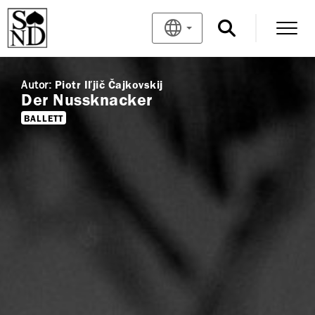
Autor:
Piotr Iľjič Čajkovskij
Der Nussknacker
BALLETT