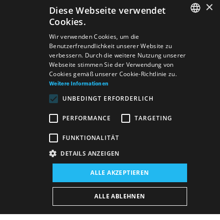
×
Diese Webseite verwendet
Cookies.
SLOVAK
Wir verwenden Cookies, um die
Benutzerfreundlichkeit unserer Website zu
GERMAN
verbessern. Durch die weitere Nutzung unserer
Webseite stimmen Sie der Verwendung von
ENGLISH
Cookies gemäß unserer Cookie-Richtlinie zu.
Weitere Informationen
UNBEDINGT ERFORDERLICH
PERFORMANCE
TARGETING
FUNKTIONALITÄT
DETAILS ANZEIGEN
Veranstaltungsort:
ALLE AKZEPTIEREN
Neues Gebäude, Opern- und Ballettsaal
Veranstaltungsdatum (Reprise):
ALLE ABLEHNEN
26. 12. 2024
11:00 h
-
12:50 h