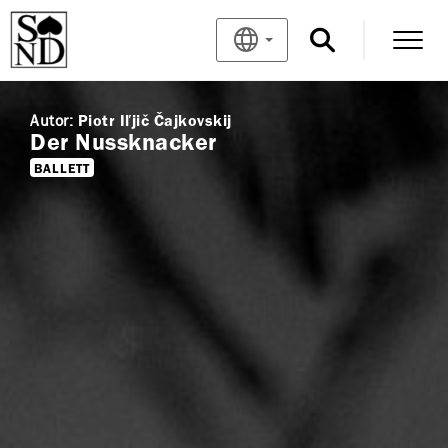
Autor:
Piotr Iľjič Čajkovskij
Der Nussknacker
BALLETT