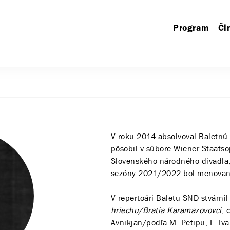
Program
Či
V roku 2014 absolvoval Baletnú
pôsobil v súbore Wiener Staats
Slovenského národného divadla, 
sezóny 2021/2022 bol menovaný
V repertoári Baletu SND stvárnil
hriechu/Bratia Karamazovovci
, 
Avnikjan/podľa M. Petipu, L. Iv