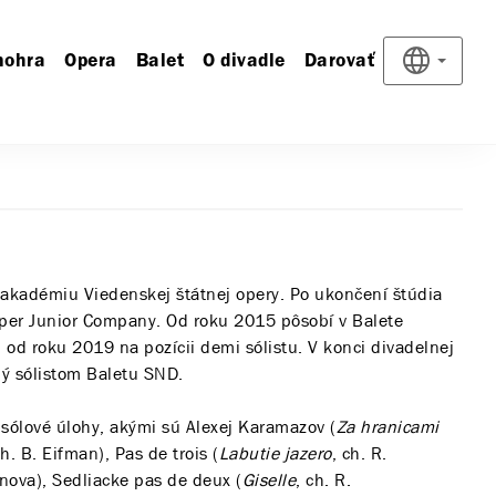
nohra
Opera
Balet
O divadle
Darovať
 akadémiu Viedenskej štátnej opery. Po ukončení štúdia
oper Junior Company. Od roku 2015 pôsobí v Balete
od roku 2019 na pozícii demi sólistu. V konci divadelnej
 sólistom Baletu SND.
 sólové úlohy, akými sú Alexej Karamazov (
Za hranicami
ch. B. Eifman), Pas de trois (
Labutie jazero
, ch. R.
anova), Sedliacke pas de deux (
Giselle
, ch. R.