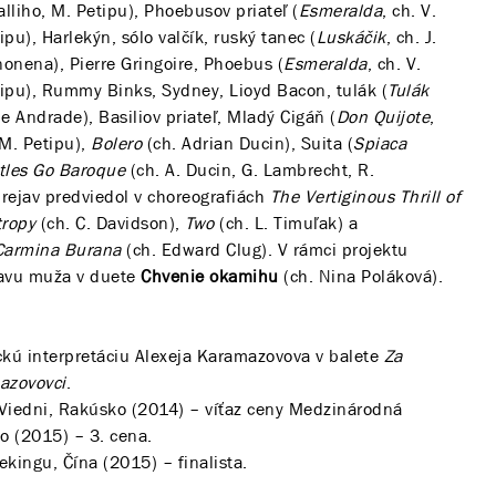
alliho, M. Petipu), Phoebusov priateľ (
Esmeralda
, ch. V.
u), Harlekýn, sólo valčík, ruský tanec (
Luskáčik
, ch. J.
nonena), Pierre Gringoire, Phoebus (
Esmeralda
, ch. V.
ipu), Rummy Binks, Sydney, Lioyd Bacon, tulák (
Tulák
de Andrade), Basiliov priateľ, Mladý Cigáň (
Don Quijote
,
M. Petipu),
Bolero
(ch. Adrian Ducin), Suita (
Spiaca
tles Go Baroque
(ch. A. Ducin, G. Lambrecht, R.
prejav predviedol v choreografiách
The Vertiginous Thrill of
tropy
(ch. C. Davidson),
Two
(ch. L. Timuľak) a
armina Burana
(ch. Edward Clug). V rámci projektu
tavu muža v duete
Chvenie okamihu
(ch. Nina Poláková).
ú interpretáciu Alexeja Karamazovova v balete
Za
azovovci
.
Viedni, Rakúsko (2014) – víťaz ceny Medzinárodná
o (2015) – 3. cena.
kingu, Čína (2015) – finalista.