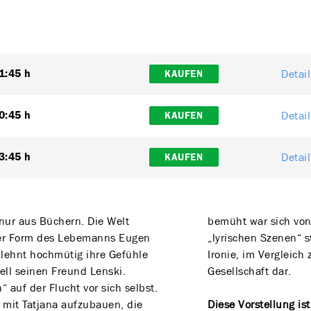
Detai
1:45 h
KAUFEN
Detai
0:45 h
KAUFEN
Detai
3:45 h
KAUFEN
nur aus Büchern. Die Welt
bemüht war sich von
 der Form des Lebemanns Eugen
„lyrischen Szenen“ s
 lehnt hochmütig ihre Gefühle
Ironie, im Vergleich
ell seinen Freund Lenski.
Gesellschaft dar.
“ auf der Flucht vor sich selbst.
 mit Tatjana aufzubauen, die
Diese Vorstellung is