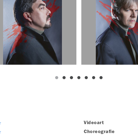
r
Videoart
r
Choreografie