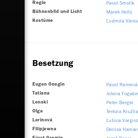
Pavol Smolík
Regie
Marek Hollý
Bühnenbild und Licht
Ľudmila Város
Kostüme
Besetzung
Pavol Remená
Eugen Onegin
Jolana Fogašo
Tatiana
Peter Berger
Lenski
Terézia Kružli
Olga
Ľubica Vargic
Larinová
Denisa Hamar
Filipjewna
Fürst Gremin