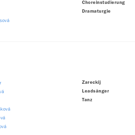
Choreinstudierung
Dramaturgie
sová
r
Zareckij
vá
Leadsänger
Tanz
aková
ová
ová