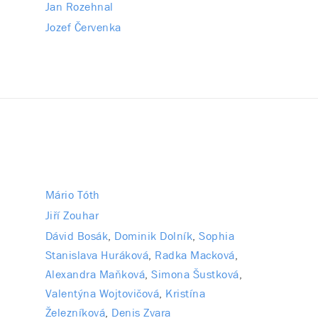
Jan Rozehnal
Jozef Červenka
Mário Tóth
Jiří Zouhar
Dávid Bosák
Dominik Dolník
Sophia
Stanislava Huráková
Radka Macková
Alexandra Maňková
Simona Šustková
Valentýna Wojtovičová
Kristína
Železníková
Denis Zvara