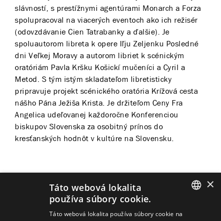
slávností, s prestížnymi agentúrami Monarch a Forza
spolupracoval na viacerých eventoch ako ich režisér
(odovzdávanie Cien Tatrabanky a ďalšie). Je
spoluautorom libreta k opere Iľju Zeljenku Posledné
dni Veľkej Moravy a autorom libriet k scénickým
oratóriám Pavla Kršku Košickí mučeníci a Cyril a
Metod. S tým istým skladateľom libretisticky
pripravuje projekt scénického oratória Krížová cesta
nášho Pána Ježiša Krista. Je držiteľom Ceny Fra
Angelica udeľovanej každoročne Konferenciou
biskupov Slovenska za osobitný prínos do
kresťanských hodnôt v kultúre na Slovensku.
×
Táto webová lokalita
Predstavenia
používa súbory cookie.
SLOVAK
Táto webová lokalita používa súbory cookie na