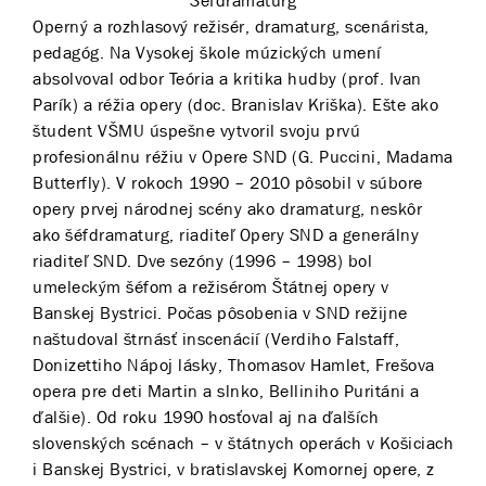
Šéfdramaturg
Operný a rozhlasový režisér, dramaturg, scenárista,
pedagóg. Na Vysokej škole múzických umení
absolvoval odbor Teória a kritika hudby (prof. Ivan
Parík) a réžia opery (doc. Branislav Kriška). Ešte ako
študent VŠMU úspešne vytvoril svoju prvú
profesionálnu réžiu v Opere SND (G. Puccini, Madama
Butterfly). V rokoch 1990 – 2010 pôsobil v súbore
opery prvej národnej scény ako dramaturg, neskôr
ako šéfdramaturg, riaditeľ Opery SND a generálny
riaditeľ SND. Dve sezóny (1996 – 1998) bol
umeleckým šéfom a režisérom Štátnej opery v
Banskej Bystrici. Počas pôsobenia v SND režijne
naštudoval štrnásť inscenácií (Verdiho Falstaff,
Donizettiho Nápoj lásky, Thomasov Hamlet, Frešova
opera pre deti Martin a slnko, Belliniho Puritáni a
ďalšie). Od roku 1990 hosťoval aj na ďalších
slovenských scénach – v štátnych operách v Košiciach
i Banskej Bystrici, v bratislavskej Komornej opere, z