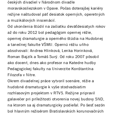
českých divadiel v Národnom divadle
moravskosliezskom v Opave. Počas doterajšej kariéry
režijne naštudoval päť desiatok operných, operetných
a muzikálových inscenácií.
Od ukončenia štúdií na začiatku deväťdesiatych rokov
až do roku 2012 bol pedagógom opernej réžie,
opernej dramaturgie a operného štúdia na Hudobnej
a tanečnej fakulte VŠMU. Opernú réžiu uňho
absolvovali: Andrea Hlinková, Lenka Horinková,
Roman Bajzík a Tomáš Surý. Od roku 2007 pôsobil
ako docent, dnes ako profesor na Katedre hudby
Pedagogickej fakulty na Univerzite Konštantína
Filozofa v Nitre.
Okrem divadelnej práce vytvoril scenáre, réžie a
hudobné dramaturgie k vyše stodvadsiatim
rozhlasovým projektom v RTVS. Režijne pripravil
galavečer pri príležitosti otvorenia novej budovy SND,
na ktorom sa aj dramaturgicky podieľal. Po šesť sezón
bol hlavným režisérom Bratislavských korunovačných