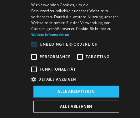
SLOVAK
Wir verwenden Cookies, um die
Benutzerfreundlichkeit unserer Website zu
GERMAN
verbessern. Durch die weitere Nutzung unserer
Webseite stimmen Sie der Verwendung von
ENGLISH
Cookies gemäß unserer Cookie-Richtlinie zu.
Weitere Informationen
UNBEDINGT ERFORDERLICH
PERFORMANCE
TARGETING
FUNKTIONALITÄT
DETAILS ANZEIGEN
Veranstaltungsort:
ALLE AKZEPTIEREN
Neues Gebäude, Opern- und Ballettsaal
Veranstaltungsdatum (Reprise):
ALLE ABLEHNEN
26. 5. 2026
18:00 h
-
21:30 h