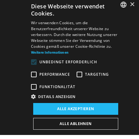
×
Diese Webseite verwendet
Cookies.
SLOVAK
Wir verwenden Cookies, um die
Benutzerfreundlichkeit unserer Website zu
GERMAN
verbessern. Durch die weitere Nutzung unserer
Webseite stimmen Sie der Verwendung von
ENGLISH
Cookies gemäß unserer Cookie-Richtlinie zu.
Weitere Informationen
UNBEDINGT ERFORDERLICH
PERFORMANCE
TARGETING
FUNKTIONALITÄT
DETAILS ANZEIGEN
Veranstaltungsort:
ALLE AKZEPTIEREN
Neues Gebäude, Opern- und Ballettsaal
Veranstaltungsdatum (Reprise):
ALLE ABLEHNEN
2. 5. 2026
18:00 h
-
20:00 h