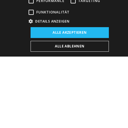
PERFORMANCE
TARGETING
FUNKTIONALITÄT
DETAILS ANZEIGEN
ALLE AKZEPTIEREN
Veranstaltungsort:
ALLE ABLEHNEN
Neues Gebäude, Opern- und Ballettsaal
Giacomo Puccini ist ein Autor, der die grausame Welt
von Gewalt, Hass und egoistischen Leidenschaften,
aber auch die Welt der Liebe „bis ans Grab“ mit
ungewöhnlicher dramaturgischen Raffinesse
abbildet. Seine Welt ist nicht die Welt der großen
Politik oder der romantischen Ideale über die
Befreiung des Menschen. Es ist eine Welt der