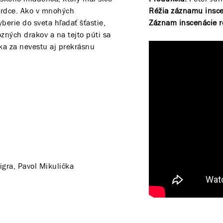
 srdce. Ako v mnohých
Réžia záznamu insc
berie do sveta hľadať šťastie,
Záznam inscenácie r
ných drakov a na tejto púti sa
ska za nevestu aj prekrásnu
Migra, Pavol Mikulička