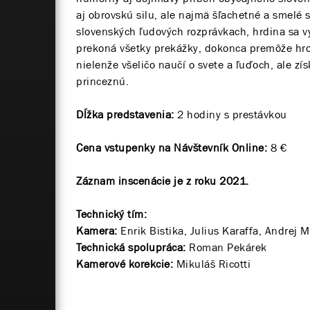
aj obrovskú silu, ale najmä šľachetné a smelé
slovenských ľudových rozprávkach, hrdina sa vy
prekoná všetky prekážky, dokonca premôže hroz
nielenže všeličo naučí o svete a ľuďoch, ale zí
princeznú.
Dĺžka predstavenia:
2 hodiny s prestávkou
Cena vstupenky na Návštevník Online:
8 €
Záznam inscenácie je z roku 2021.
Technický tím:
Kamera:
Enrik Bistika, Julius Karaffa, Andrej 
Technická spolupráca:
Roman Pekárek
Kamerové korekcie:
Mikuláš Ricotti