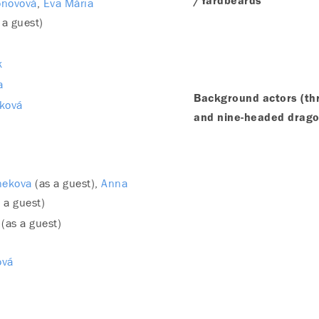
onovová
Eva Mária
/Yardbeards
 a guest)
k
a
Background actors (thre
íková
and nine-headed drago
nekova
(as a guest)
Anna
s a guest)
(as a guest)
ová