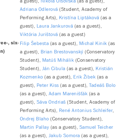
a guest)
Nikola Olšovská
(as a guest)
Adriana Odlerová
(Student, Academy of
Performing Arts)
Kristína Liptáková
(as a
guest)
Laura Jankurová
(as a guest)
Viktória Jurištová
(as a guest)
Filip Šebesta
(as a guest)
Michal Kinik
(as
e-, six-
a guest)
Brian Brestovanský
(Conservatory
n)
Student)
Matúš Mihálik
(Conservatory
Student)
Ján Cibula
(as a guest)
Kristián
Kozmenko
(as a guest)
Erik Žibek
(as a
guest)
Peter Kiss
(as a guest)
Tadeáš Bolo
(as a guest)
Adam Marenišťák
(as a
guest)
Sáva Ondriaš
(Student, Academy of
Performing Arts)
René Antonius Schleifer
Ondrej Blaho
(Conservatory Student)
Martin Pallay
(as a guest)
Samuel Teicher
(as a guest)
Jakub Somora
(as a guest)