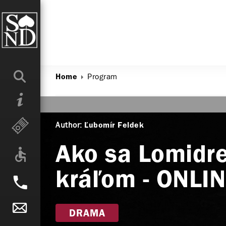
Program
Home
Author:
Ľubomír Feldek
Ako sa Lomidre
kráľom - ONL
DRAMA