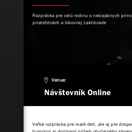
Rozprávka pre celú rodinu o nebojácnych princ
priateľstvách a šikovnej Laktibrade
Venue:
Návštevník Online
Veľká rozprávka pre malé deti, ale aj pre dosp
humorný aj dojímavý príbeh obyčajného sloven