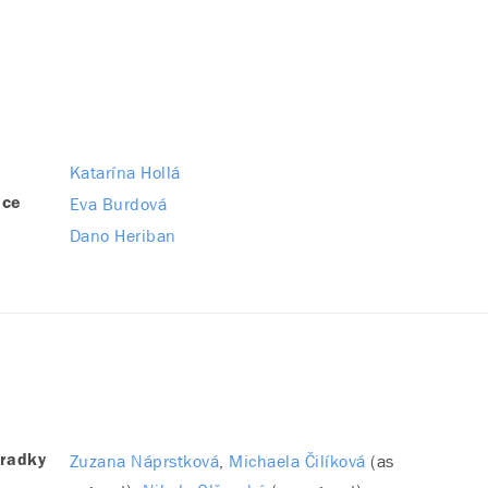
Katarína Hollá
Eva Burdová
nce
Dano Heriban
Zuzana Náprstková
Michaela Čilíková
(as
bradky