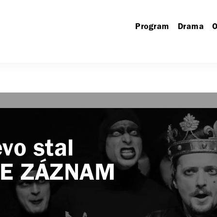
Program
Drama
O
vo stal
INE ZÁZNAM