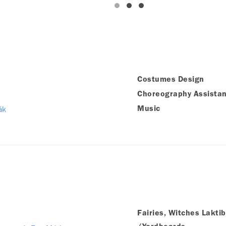
Costumes Design
Choreography Assista
ák
Music
Fairies, Witches Lakti