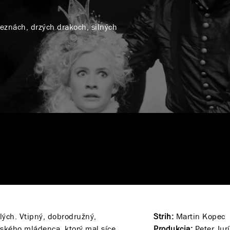
eznách, drzých drakoch, silných
elých. Vtipný, dobrodružný,
Strih:
Martin Kopec
ského mládenca, ktorý mal síce
Produkcia:
Peter Jur