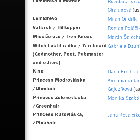
Božidara Turz
Lomidrevo’s mother
Chalupová
(as
Milan Ondrík
Lomidrevo
Roman Poláči
Valivrch / Hilltopper
Martin Šalach
Miesiželezo / Iron Knead
Gabriela Dzur
Witch Laktibradka / Yardbeard
(Godmother, Poet, Pubmaster
and others)
Dano Heriban
King
Annamaria Ja
Princess Modrovláska
Gajdzíková
(a
/Bluehair
Monika Szabó
Princess Zelenovláska
/Greenhair
Jana Kovalčik
Princess Ružovláska,
/Pinkhair