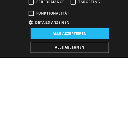
PERFORMANCE
TARGETING
FUNKTIONALITÄT
DETAILS ANZEIGEN
Venue:
ALLE AKZEPTIEREN
The new SND building, Studio
Performance schedule (Rerun):
ALLE ABLEHNEN
5. 6. 2026
19:00 h
-
21:50 h
Schedule of performances
BUY E-BULLETIN
Friday
18. 9. 2026
19:00 h
21:50 h