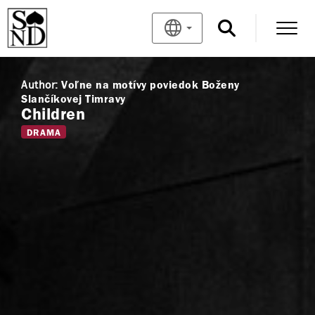
Author:
Voľne na motívy poviedok Boženy
Slančíkovej Timravy
Children
DRAMA