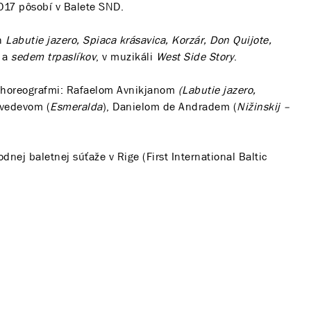
017 pôsobí v Balete SND.
h
Labutie jazero, Spiaca krásavica, Korzár, Don Quijote,
a
sedem trpaslíkov
, v muzikáli
West Side Story
.
 choreografmi: Rafaelom Avnikjanom
(Labutie jazero,
dvedevom (
Esmeralda
), Danielom de Andradem (
Nižinskij –
dnej baletnej súťaže v Rige (First International Baltic