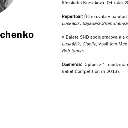
Rímskeho-Korsakova. Od roku 2
Repertoár:
Účinkovala v baletoc
Luskáčik, Bajadéra,Snehulienka
uchenko
V Balete SND spolupracovala s
Luskáčik, Giselle
, Vasilijom Me
Boh tanca
).
Ocenenia:
Diplom z 1. medzináro
Ballet Competition in 2013).