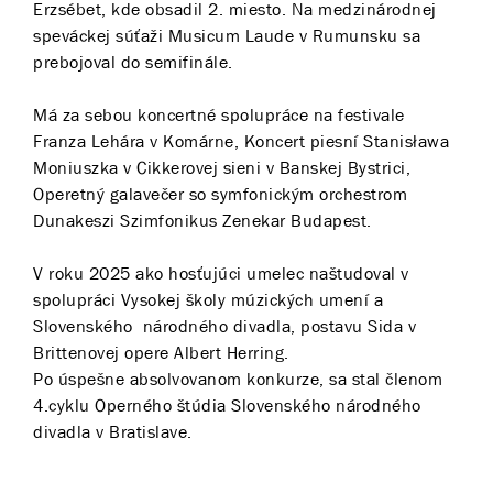
Erzsébet, kde obsadil 2. miesto. Na medzinárodnej
speváckej súťaži Musicum Laude v Rumunsku sa
prebojoval do semifinále.
Má za sebou koncertné spolupráce na festivale
Franza Lehára v Komárne, Koncert piesní Stanisława
Moniuszka v Cikkerovej sieni v Banskej Bystrici,
Operetný galavečer so symfonickým orchestrom
Dunakeszi Szimfonikus Zenekar Budapest.
V roku 2025 ako hosťujúci umelec naštudoval v
spolupráci Vysokej školy múzických umení a
Slovenského národného divadla, postavu Sida v
Brittenovej opere Albert Herring.
Po úspešne absolvovanom konkurze, sa stal členom
4.cyklu Operného štúdia Slovenského národného
divadla v Bratislave.