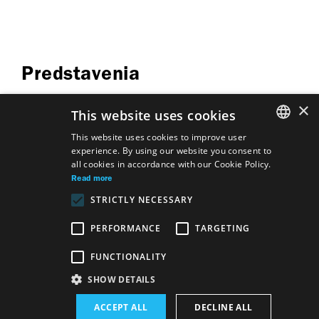
Predstavenia
×
This website uses cookies
This website uses cookies to improve user
experience. By using our website you consent to
SLOVAK
all cookies in accordance with our Cookie Policy.
Hostia
Graduation concert of the Opera
GERMAN
Read more
Studio members
STRICTLY NECESSARY
Sid, the butcher's
Benjamin Britten
ENGLISH
Albert Herring
apprentice
PERFORMANCE
TARGETING
FUNCTIONALITY
Site map
Terms & Conditions
SHOW DETAILS
Accessibility Disclaimer
Majetok štátu EN
Declaration on the Processing of Personal Data
Wezeo
ACCEPT ALL
DECLINE ALL