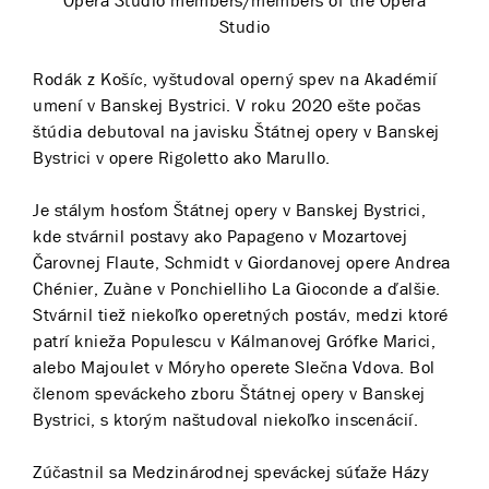
Opera Studio members/members of the Opera
Studio
Rodák z Košíc, vyštudoval operný spev na Akadémií
umení v Banskej Bystrici. V roku 2020 ešte počas
štúdia debutoval na javisku Štátnej opery v Banskej
Bystrici v opere Rigoletto ako Marullo.
Je stálym hosťom Štátnej opery v Banskej Bystrici,
kde stvárnil postavy ako Papageno v Mozartovej
Čarovnej Flaute, Schmidt v Giordanovej opere Andrea
Chénier, Zuàne v Ponchielliho La Gioconde a ďalšie.
Stvárnil tiež niekoľko operetných postáv, medzi ktoré
patrí knieža Populescu v Kálmanovej Grófke Marici,
alebo Majoulet v Móryho operete Slečna Vdova. Bol
členom speváckeho zboru Štátnej opery v Banskej
Bystrici, s ktorým naštudoval niekoľko inscenácií.
Zúčastnil sa Medzinárodnej speváckej súťaže Házy