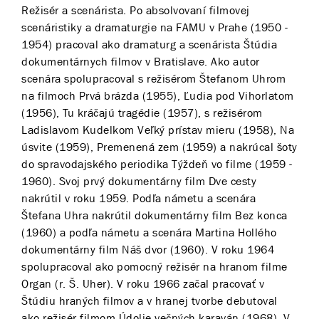
Režisér a scenárista. Po absolvovaní filmovej
scenáristiky a dramaturgie na FAMU v Prahe (1950 -
1954) pracoval ako dramaturg a scenárista Štúdia
dokumentárnych filmov v Bratislave. Ako autor
scenára spolupracoval s režisérom Štefanom Uhrom
na filmoch Prvá brázda (1955), Ľudia pod Vihorlatom
(1956), Tu kráčajú tragédie (1957), s režisérom
Ladislavom Kudelkom Veľký prístav mieru (1958), Na
úsvite (1959), Premenená zem (1959) a nakrúcal šoty
do spravodajského periodika Týždeň vo filme (1959 -
1960). Svoj prvý dokumentárny film Dve cesty
nakrútil v roku 1959. Podľa námetu a scenára
Štefana Uhra nakrútil dokumentárny film Bez konca
(1960) a podľa námetu a scenára Martina Hollého
dokumentárny film Náš dvor (1960). V roku 1964
spolupracoval ako pomocný režisér na hranom filme
Organ (r. Š. Uher). V roku 1966 začal pracovať v
Štúdiu hraných filmov a v hranej tvorbe debutoval
ako režisér filmom Údolie večných karaván (1968). V