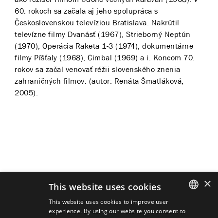
60. rokoch sa začala aj jeho spolupráca s
Československou televíziou Bratislava. Nakrútil
televízne filmy Dvanásť (1967), Strieborný Neptún
(1970), Operácia Raketa 1-3 (1974), dokumentárne
filmy Píšťaly (1968), Cimbal (1969) a i. Koncom 70.
rokov sa začal venovať réžii slovenského znenia
zahraničných filmov. (autor: Renáta Šmatláková,
2005).
×
Predstavenia
This website uses cookies
This website uses cookies to improve user
experience. By using our website you consent to
SLOVAK