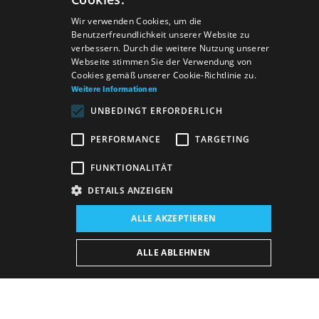
SLOVAK
Wir verwenden Cookies, um die
Benutzerfreundlichkeit unserer Website zu
GERMAN
verbessern. Durch die weitere Nutzung unserer
Webseite stimmen Sie der Verwendung von
ENGLISH
Cookies gemäß unserer Cookie-Richtlinie zu.
Weitere Informationen
UNBEDINGT ERFORDERLICH
PERFORMANCE
TARGETING
FUNKTIONALITÄT
DETAILS ANZEIGEN
Veranstaltungsort:
ALLE AKZEPTIEREN
Neues Gebäude, Opern- und Ballettsaal
Veranstaltungsdatum (Reprise):
ALLE ABLEHNEN
1. 6. 2026
17:00 h
-
19:15 h