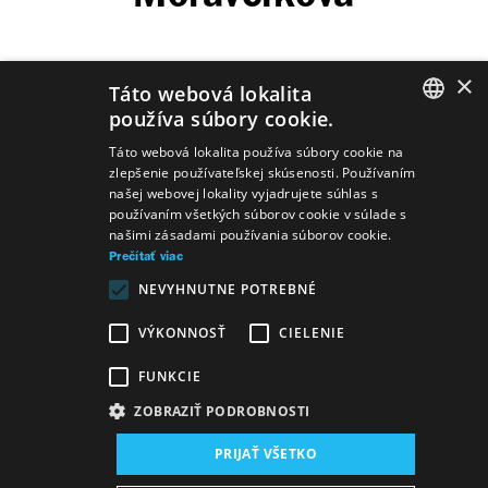
×
Táto webová lokalita
používa súbory cookie.
Predstavenia
SLOVAK
Táto webová lokalita používa súbory cookie na
zlepšenie používateľskej skúsenosti. Používaním
GERMAN
našej webovej lokality vyjadrujete súhlas s
používaním všetkých súborov cookie v súlade s
ENGLISH
našimi zásadami používania súborov cookie.
Prečítať viac
Tanec
Camille Saint-Saëns
Samson a
NEVYHNUTNE POTREBNÉ
Dalila
Tanec
Engelbert Humperdinck
VÝKONNOSŤ
CIELENIE
Perníková
chalúpka
FUNKCIE
Tanec
Piotr Iľjič Čajkovskij
Eugen Onegin
ZOBRAZIŤ PODROBNOSTI
PRIJAŤ VŠETKO