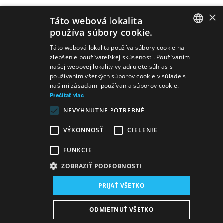
×
Táto webová lokalita
používa súbory cookie.
Svetelný dizajn a
Engelbert Humperdinck
Perníková
SLOVAK
Táto webová lokalita používa súbory cookie na
videoart
chalúpka
zlepšenie používateľskej skúsenosti. Používaním
GERMAN
Svetelný dizajn
Kolektív autorov
našej webovej lokality vyjadrujete súhlas s
Kým prídu
používaním všetkých súborov cookie v súlade s
Stouni...
ENGLISH
našimi zásadami používania súborov cookie.
Svetelný dizajn
Jozef Gregor Tajovský
Gabriela
Prečítať viac
Preissová
Hriech/Její pastorkyňa
NEVYHNUTNE POTREBNÉ
Svetelný dizajn
Jean Baptiste Poquelin
Molière
VÝKONNOSŤ
CIELENIE
Zdravý nemocný
Svetelný dizajn
Matúš Bachynec
Milada
FUNKCIE
Svetelný dizajn
Marina Carr
Pri močiari mačiek
ZOBRAZIŤ PODROBNOSTI
PRIJAŤ VŠETKO
Mapa stránok
VOP
Vyhlásenie o prístupnosti
ODMIETNUŤ VŠETKO
Majetok štátu
Osobné údaje
Wezeo
Altamira