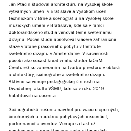
Ján Ptačin študoval architektúru na Vysokej škole
výtvarných umení v Bratislave a Vysokom učení
technickom v Brne a scénografiu na Vysokej škole
múzických umení v Bratislave, kde sa v rámci
doktorandského štúdia venoval téme svetelnému
dizajnu. Počas štúdií absolvoval viaceré zahraničné
stáže vrátane pracovného pobytu v Inštitúte
svetelného dizajnu v Amsterdame. V súčasnosti
pôsobí ako súčasť kreatívneho štúdia JaOnMi
CreatureS so zameraním na tvorbu priestoru v oblasti
architektúry, scénografie a svetelného dizajnu.
Aktívne sa venuje pedagogickej činnosti na
Divadelnej fakulte VŠMU, kde sa v roku 2019
habilitoval na docenta.
Scénografické riešenia navrhol pre viacero operných,
činoherných a hudobno-pohybových inscenácií,
performancií a eventov. Venuje sa taktiež
navrhovaniu a projektovaniu architektonických