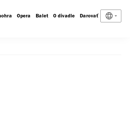
nohra
Opera
Balet
O divadle
Darovať