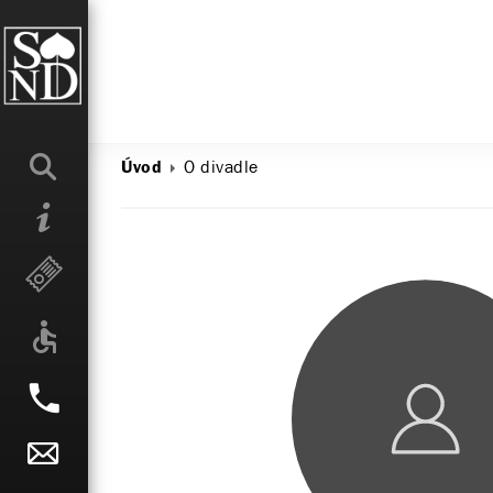
O divadle
Úvod