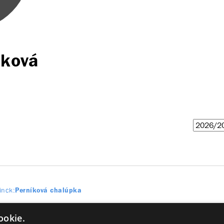
pková
inck
Perníková chalúpka
ookie.