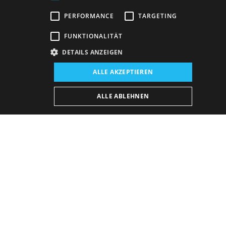
PERFORMANCE
TARGETING
FUNKTIONALITÄT
DETAILS ANZEIGEN
Veranstaltungsort:
ALLE AKZEPTIEREN
Neues Gebäude, Schauspielsaal
Veranstaltungsdatum (Reprise):
ALLE ABLEHNEN
11. 3. 2026
19:00 h
-
21:50 h
Vorstellungsplan
KAUFEN E-BULLETIN
Donnerstag
3. 9. 2026
19:00 h
21:50 h