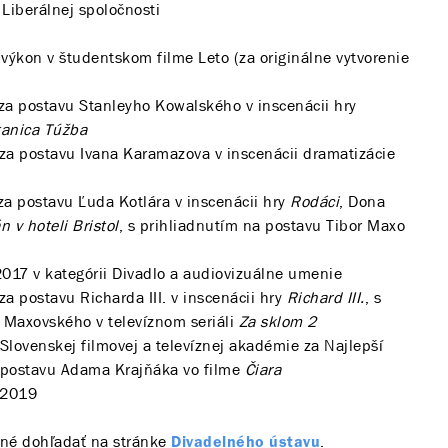
Liberálnej spoločnosti
výkon v študentskom filme Leto (za originálne vytvorenie
za postavu Stanleyho Kowalského v inscenácii hry
tanica Túžba
za postavu Ivana Karamazova v inscenácii dramatizácie
a postavu Ľuda Kotlára v inscenácii hry
Rodáci
, Dona
 v hoteli Bristol
, s prihliadnutím na postavu Tibor Maxo
 2017 v kategórii Divadlo a audiovizuálne umenie
a postavu Richarda III. v inscenácii hry
Richard III.
, s
 Maxovského v televíznom seriáli
Za sklom 2
Slovenskej filmovej a televíznej akadémie za Najlepší
 postavu Adama Krajňáka vo filme
Čiara
 2019
žné dohľadať na stránke
.
Divadelného ústavu