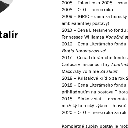
2008 – Talent roka 2008 – cena 
2008 – OTO – herec roka
2009 – IGRIC – cena za herecký 
ambivalentnej postavy)
2010 – Cena Literárneho fondu 
alír
Tennessee Williamsa
Konečná s
2012 – Cena Literárneho fondu 
Bratia Karamazovovci
2017 – Cena Literárneho fondu z
Carlosa v inscenácii hry
Apartmán
Maxovský vo filme
Za sklom
2018 – Krištáľové krídlo za rok
2018 – Cena Literárneho fondu z
prihliadnutím na postavu Tibora
2018 – Slnko v sieti – ocenenie 
mužský herecký výkon – hlavnú
2020 – OTO – herec roka za rok
Kompletné súpisy postáv je mo