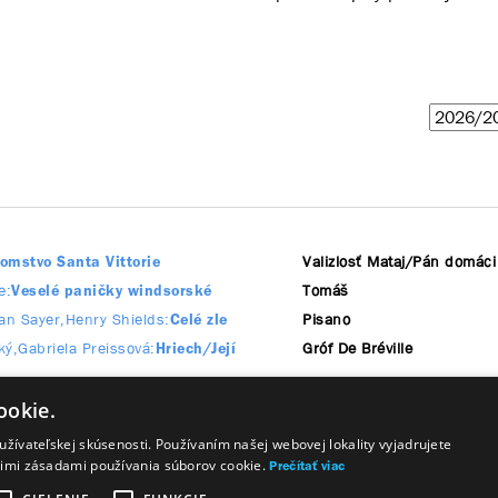
Valizlosť Mataj/Pán domáci
jomstvo Santa Vittorie
e
Tomáš
Veselé paničky windsorské
an Sayer
Henry Shields
Pisano
Celé zle
ký
Gabriela Preissová
Gróf De Bréville
Hriech/Její
n
Don Carlos
ookie.
Pred západom slnka
žívateľskej skúsenosti. Používaním našej webovej lokality vyjadrujete
šimi zásadami používania súborov cookie.
Prečítať viac