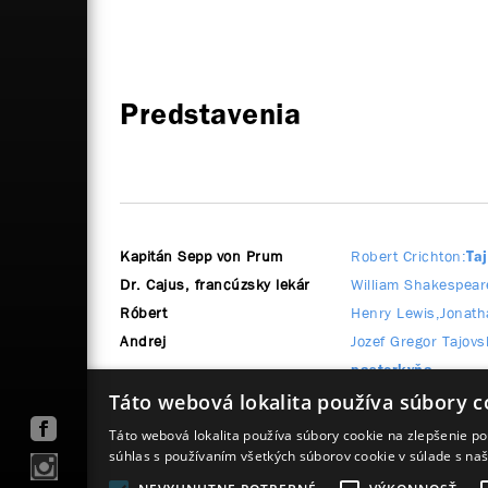
Predstavenia
Kapitán Sepp von Prum
Robert Crichton
Ta
Dr. Cajus, francúzsky lekár
William Shakespear
Róbert
Henry Lewis
Jonath
Andrej
Jozef Gregor Tajovs
pastorkyňa
Erich Klamroth
Gerhart Hauptman
Táto webová lokalita používa súbory c
Táto webová lokalita používa súbory cookie na zlepšenie pou
súhlas s používaním všetkých súborov cookie v súlade s na