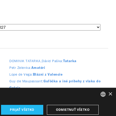
DOMINIK TATARKA
Dávid Paška
Tatarka
Petr Zelenka
Amatéri
Lope de Vega
Blázni z Valencie
Guy de Maupassant
Guľôčka a iné príbehy z vlaku do
Calais
×
Roald Dahl
Apartmán v hoteli Bristol
SLOVAK
PRIJAŤ VŠETKO
ODMIETNUŤ VŠETKO