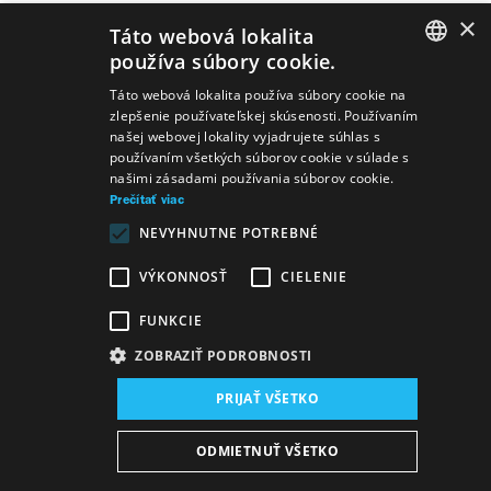
×
Táto webová lokalita
používa súbory cookie.
SLOVAK
Predstavenia
Táto webová lokalita používa súbory cookie na
zlepšenie používateľskej skúsenosti. Používaním
GERMAN
našej webovej lokality vyjadrujete súhlas s
používaním všetkých súborov cookie v súlade s
ENGLISH
našimi zásadami používania súborov cookie.
Prečítať viac
NEVYHNUTNE POTREBNÉ
Kapela
Lope de Vega
Blázni z Valencie
VÝKONNOSŤ
CIELENIE
FUNKCIE
ZOBRAZIŤ PODROBNOSTI
PRIJAŤ VŠETKO
Mapa stránok
VOP
Vyhlásenie o prístupnosti
ODMIETNUŤ VŠETKO
Majetok štátu
Osobné údaje
Wezeo
Altamira