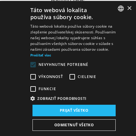
Hosťujúci herec
×
Táto webová lokalita
používa súbory cookie.
SLOVAK
Táto webová lokalita používa súbory cookie na
zlepšenie používateľskej skúsenosti. Používaním
Predstavenia
GERMAN
našej webovej lokality vyjadrujete súhlas s
používaním všetkých súborov cookie v súlade s
ENGLISH
našimi zásadami používania súborov cookie.
Prečítať viac
NEVYHNUTNE POTREBNÉ
Spevokol, tanec
Lope de Vega
Blázni z Valencie
VÝKONNOSŤ
CIELENIE
FUNKCIE
ZOBRAZIŤ PODROBNOSTI
PRIJAŤ VŠETKO
Mapa stránok
VOP
Vyhlásenie o prístupnosti
ODMIETNUŤ VŠETKO
Majetok štátu
Osobné údaje
Wezeo
Altamira