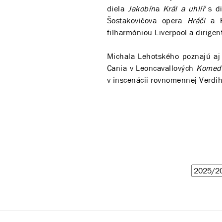
diela
Jakobín
a
Král a uhlíř
s di
Šostakovičova opera
Hráči
a F
filharmóniou Liverpool a dirige
Michala Lehotského poznajú aj
Cania v Leoncavallových
Komed
v inscenácii rovnomennej Verdi