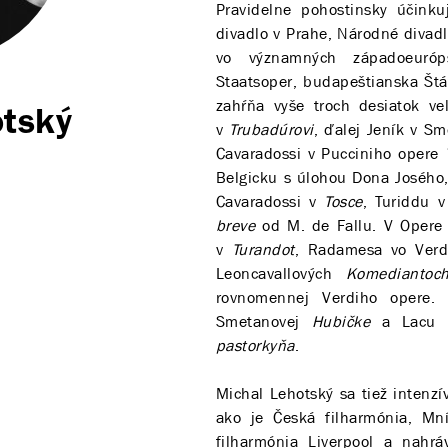
Pravidelne pohostinsky účink
divadlo v Prahe, Národné divadl
vo významných západoeuróps
Staatsoper, budapeštianska Štá
zahŕňa vyše troch desiatok ve
otský
v
Trubadúrovi
, ďalej Jeník v S
Cavaradossi v Pucciniho opere
Belgicku s úlohou Dona Josého,
Cavaradossi v
Tosce
, Turiddu 
breve
od M. de Fallu. V Opere 
v
Turandot
, Radamesa vo Ver
Leoncavallových
Komediantoc
rovnomennej Verdiho opere. 
Smetanovej
Hubičke
a Lacu K
pastorkyňa
.
Michal Lehotský sa tiež intenz
ako je Česká filharmónia, Mn
filharmónia Liverpool a nahr