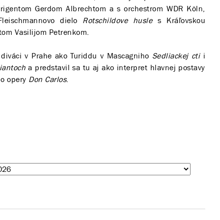
rigentom Gerdom Albrechtom a s orchestrom WDR Köln,
leischmannovo dielo
Rotschildove husle
s Kráľovskou
ntom Vasilijom Petrenkom.
 diváci v Prahe ako Turiddu v Mascagniho
Sedliackej cti
i
iantoch
a predstavil sa tu aj ako interpret hlavnej postavy
ho opery
Don Carlos
.