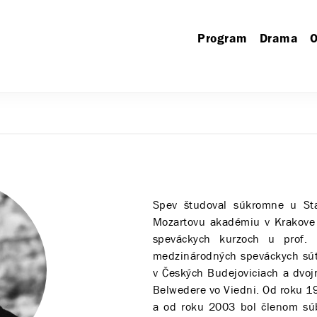
Program
Drama
O
Spev študoval súkromne u Sta
Mozartovu akadémiu v Krakove u
speváckych kurzoch u prof. 
medzinárodných speváckych súť
v Českých Budejoviciach a dvo
Belwedere vo Viedni. Od roku 19
a od roku 2003 bol členom súb