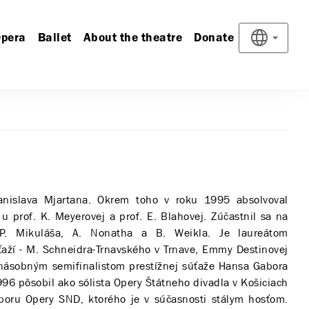
pera
Ballet
About the theatre
Donate
nislava Mjartana. Okrem toho v roku 1995 absolvoval
 prof. K. Meyerovej a prof. E. Blahovej. Zúčastnil sa na
P. Mikuláša, A. Nonatha a B. Weikla. Je laureátom
aží - M. Schneidra-Trnavského v Trnave, Emmy Destinovej
jnásobným semifinalistom prestížnej súťaže Hansa Gabora
96 pôsobil ako sólista Opery Štátneho divadla v Košiciach
oru Opery SND, ktorého je v súčasnosti stálym hosťom.