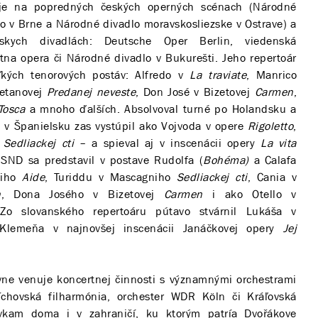
uje na popredných českých operných scénach (Národné
o v Brne a Národné divadlo moravskosliezske v Ostrave) a
kych divadlách: Deutsche Oper Berlin, viedenská
tna opera či Národné divadlo v Bukurešti. Jeho repertoár
ľkých tenorových postáv: Alfredo v
La traviate
, Manrico
metanovej
Predanej neveste
, Don José v Bizetovej
Carmen
,
Tosca
a mnoho ďalších. Absolvoval turné po Holandsku a
 v Španielsku zas vystúpil ako Vojvoda v opere
Rigoletto
,
v
Sedliackej cti
– a spieval aj v inscenácii opery
La vita
SND sa predstavil v postave Rudolfa (
Bohéma)
a Calafa
diho
Aide
, Turiddu v Mascagniho
Sedliackej cti
, Cania v
h
, Dona Josého v Bizetovej
Carmen
i ako Otello v
Zo slovanského repertoáru pútavo stvárnil Lukáša v
lemeňa v najnovšej inscenácii Janáčkovej opery
Jej
ívne venuje koncertnej činnosti s významnými orchestrami
íchovská filharmónia, orchester WDR Köln či Kráľovská
ávkam doma i v zahraničí, ku ktorým patría Dvořákove